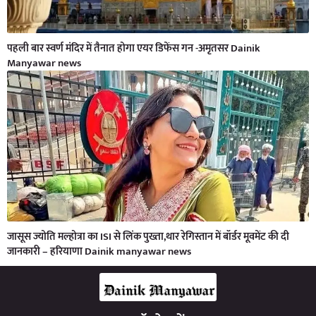
पहली बार स्वर्ण मंदिर में तैनात होगा एयर डिफेंस गन -अमृतसर Dainik
Manyawar news
जासूस ज्योति मल्होत्रा का ISI से लिंक पुख्ता,थार रेगिस्तान में बॉर्डर मूवमेंट की दी
जानकारी – हरियाणा Dainik manyawar news