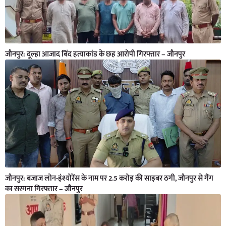
जौनपुर: दूल्हा आजाद बिंद हत्याकांड के छह आरोपी गिरफ्तार – जौनपुर
जौनपुर: बजाज लोन-इंश्योरेंस के नाम पर 2.5 करोड़ की साइबर ठगी, जौनपुर से गैंग
का सरगना गिरफ्तार – जौनपुर