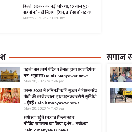
दिल्ली सरकार की बड़ी घोषणा, 15 साल पुराने
वाहनों को नहीं मिलेगा ईंधन, तारीख हो गई तय
March 7, 2025
11:50 am
ेश
समाज-सं
पहली बार स्वर्ण मंदिर में तैनात होगा एयर डिफेंस
गन -अमृतसर Dainik Manyawar news
May 20, 2025
7:46 pm
कान्स 2025 में अभिनेत्री रुचि गुज्जर ने पीएम नरेंद्र
मोदी की तस्वीर वाला हार पहनकर बटोरी सुर्खियाँ
– मुंबई Dainik manyawar news
May 20, 2025
7:43 pm
अयोध्या पहुंचे प्रख्यात फिल्म स्टार
गोविंदा,रामलला का किया दर्शन – अयोध्या
Dainik manyawar news