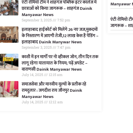
एंटी रोमियो टीम ने शाहगंज पब्लिक इंटर कॉलेज में
Manyawar 
छात्राओं को किया जागरूक – शाहगंज Dainik
Manyawar News
एंटी रोमियो टी
September 3, 2025
7:52 pm
जागरूक – श
इलाहाबाद हाईकोर्ट को मिलेंगे 26 नए जज,मुकदमों
के निस्तारण में आएगी तेजी,12 लाख केस हैं पेंडिंग –
इलाहाबाद Dainik Manywar News
September 3, 2025
7:47 pm
काशी में इन मार्गों पर नो व्हीकल जोन, तीन दिन तक
लागू रहेगा यातायात के नियम; पढ़ें अपडेट –
वाराणसी Dainik Manyawar News
July 14, 2025
12:15 am
समाजसेवा और मानवीय मूल्यों के प्रतीक रहे
रामदुलार : जगदीश राय जौनपुर Dainik
Manyawar News
July 14, 2025
12:12 am