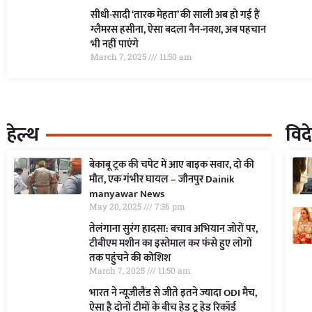
सीधी-सादी ‘तारक मेहता’ की साली अब हो गई हैं
ग्लैमरस हसीना, ऐसा बदला नैन-नक्श, अब पहचान
भी नहीं पाएंगे
March 7, 2025
11:50 am
हेल्थ
विद
बेकाबू ट्रक की चपेट में आए बाइक सवार, दो की
मौत, एक गंभीर घायल – जौनपुर Dainik
manyawar News
May 20, 2025
7:36 pm
तेलंगाना सुरंग हादसा: बचाव अभियान जोरों पर,
टीबीएम मशीन का इस्तेमाल कर फंसे हुए लोगों
तक पहुंचने की कोशिश
March 7, 2025
11:50 am
भारत ने न्यूजीलैंड से जीते इतने ज्यादा ODI मैच,
ऐसा है दोनों टीमों के बीच हेड टू हेड रिकॉर्ड