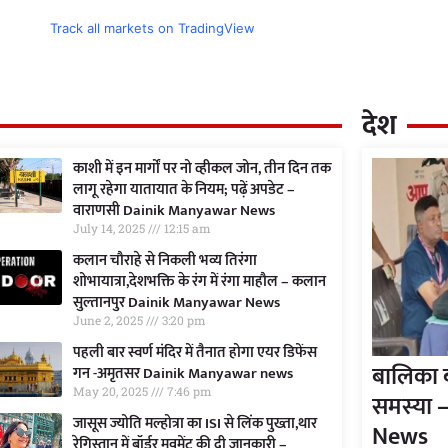
Track all markets on TradingView
देश
काशी में इन मार्गों पर नो व्हीकल जोन, तीन दिन तक
लागू रहेगा यातायात के नियम; पढ़ें अपडेट –
वाराणसी Dainik Manyawar News
July 14, 2025
12:15 am
कलान चौराहे से निकली भव्य तिरंगा
शोभायात्रा,देशभक्ति के रंग में रंगा माहौल – कलान
सुल्तानपुर Dainik Manyawar News
June 2, 2025
3:20 pm
पहली बार स्वर्ण मंदिर में तैनात होगा एयर डिफेंस
बालिका ब
गन -अमृतसर Dainik Manyawar news
May 20, 2025
7:46 pm
समस्या 
जासूस ज्योति मल्होत्रा का ISI से लिंक पुख्ता,थार
News
रेगिस्तान में बॉर्डर मूवमेंट की दी जानकारी –