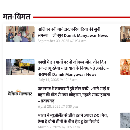
मत-विमत
बालिका बनी थानेदार, फरियादियों की सुनी
समस्या – जौनपुर Dainik Manyawar News
September 30, 2025
1:34 am
काशी में इन मार्गों पर नो व्हीकल जोन, तीन दिन
तक लागू रहेगा यातायात के नियम; पढ़ें अपडेट –
वाराणसी Dainik Manyawar News
July 14, 2025
12:15 am
प्रतापगढ़ में तालाब में डूबे तीन बच्चे; 2 सगे भाई व
बहन की मौत से मचा कोहराम, नहाते समय हादसा
– प्रतापगढ़
April 28, 2025
3:35 pm
भारत ने न्यूजीलैंड से जीते इतने ज्यादा ODI मैच,
ऐसा है दोनों टीमों के बीच हेड टू हेड रिकॉर्ड
March 7, 2025
11:50 am