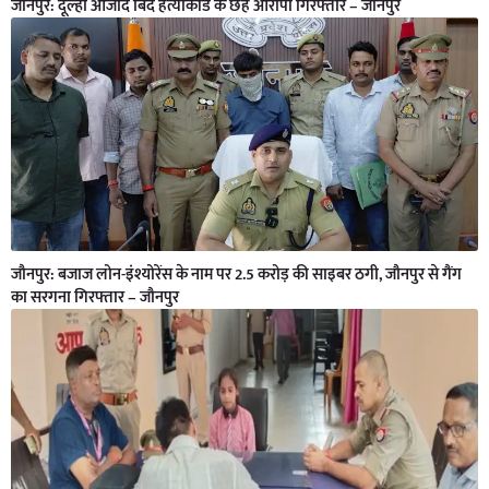
जौनपुर: दूल्हा आजाद बिंद हत्याकांड के छह आरोपी गिरफ्तार – जौनपुर
जौनपुर: बजाज लोन-इंश्योरेंस के नाम पर 2.5 करोड़ की साइबर ठगी, जौनपुर से गैंग
का सरगना गिरफ्तार – जौनपुर