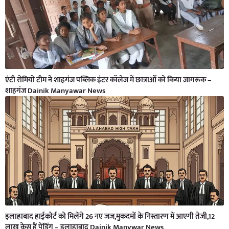
एंटी रोमियो टीम ने शाहगंज पब्लिक इंटर कॉलेज में छात्राओं को किया जागरूक –
शाहगंज Dainik Manyawar News
इलाहाबाद हाईकोर्ट को मिलेंगे 26 नए जज,मुकदमों के निस्तारण में आएगी तेजी,12
लाख केस हैं पेंडिंग – इलाहाबाद Dainik Manywar News