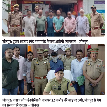
जौनपुर: दूल्हा आजाद बिंद हत्याकांड के छह आरोपी गिरफ्तार – जौनपुर
जौनपुर: बजाज लोन-इंश्योरेंस के नाम पर 2.5 करोड़ की साइबर ठगी, जौनपुर से गैंग
का सरगना गिरफ्तार – जौनपुर