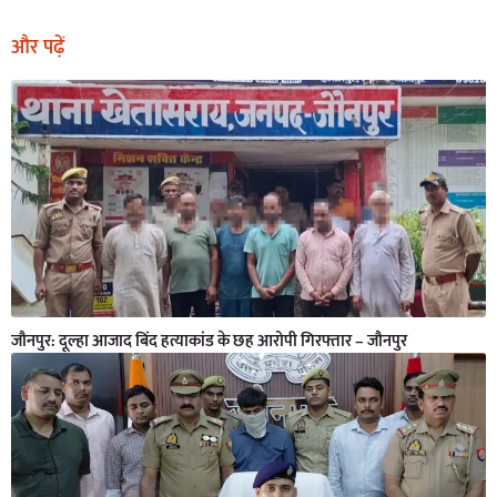
और पढ़ें
जौनपुर: दूल्हा आजाद बिंद हत्याकांड के छह आरोपी गिरफ्तार – जौनपुर