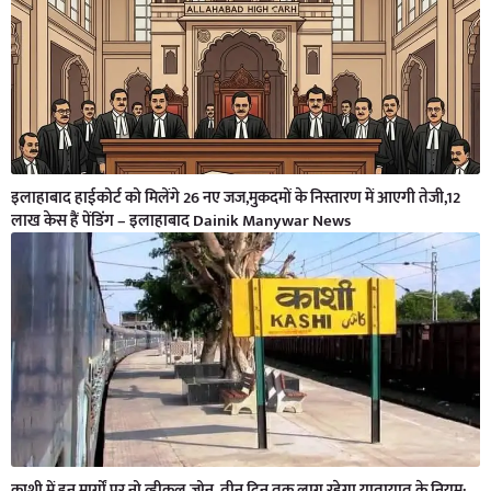
इलाहाबाद हाईकोर्ट को मिलेंगे 26 नए जज,मुकदमों के निस्तारण में आएगी तेजी,12
लाख केस हैं पेंडिंग – इलाहाबाद Dainik Manywar News
काशी में इन मार्गों पर नो व्हीकल जोन, तीन दिन तक लागू रहेगा यातायात के नियम;