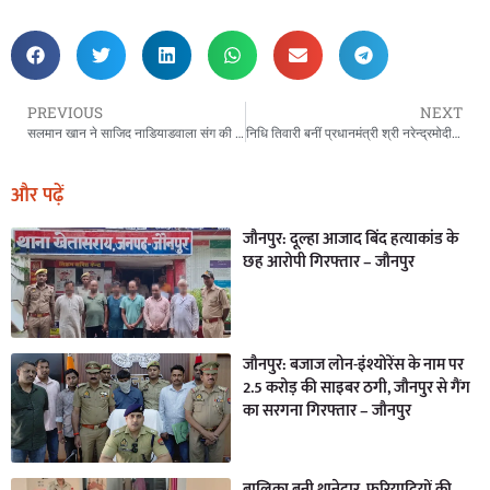
PREVIOUS
NEXT
सलमान खान ने साजिद नाडियाडवाला संग की ईद की तैयारी, ‘सिकंदर’ से पहले भी इन फिल्मों से कर चुके हैं धमाका
निधि तिवारी बनीं प्रधानमंत्री श्री नरेन्द्रमोदी जी की पर्सनल सेक्रेटरी – दिल्ली Dainik Manyawar News
और पढ़ें
जौनपुर: दूल्हा आजाद बिंद हत्याकांड के
छह आरोपी गिरफ्तार – जौनपुर
जौनपुर: बजाज लोन-इंश्योरेंस के नाम पर
2.5 करोड़ की साइबर ठगी, जौनपुर से गैंग
का सरगना गिरफ्तार – जौनपुर
बालिका बनी थानेदार, फरियादियों की