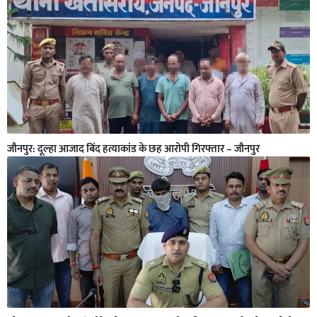
जौनपुर: दूल्हा आजाद बिंद हत्याकांड के छह आरोपी गिरफ्तार – जौनपुर