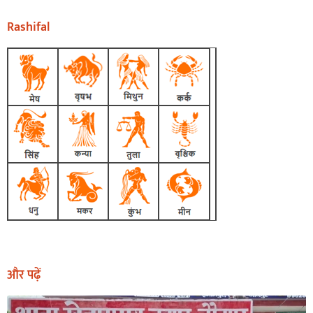
Rashifal
और पढ़ें