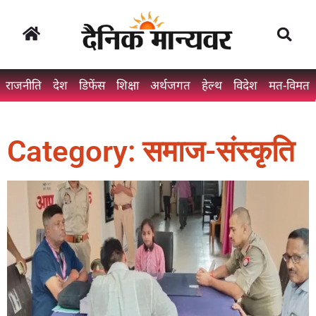
राजनीति
देश
डिफेंस
शिक्षा
अर्थजगत
हेल्थ
विदेश
मत-विमत
Category: समाज-संस्कृति