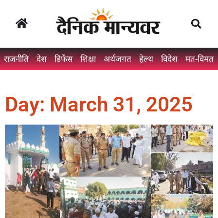
राजनीति
देश
डिफेंस
शिक्षा
अर्थजगत
हेल्थ
विदेश
मत-विमत
Day: March 31, 2025